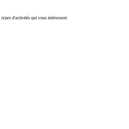
types d'activités qui vous intéressent
éaste, photographe, enseignante, entrepreneure. Elle nous parle de son